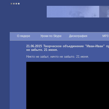
О лидере
Уроки по Skype
Дискография
MP3
21.06.2015 Творческое объединение "Иван-Иван" п
не забыто. 21 июня.
Никто не забыт, ничто не забыто. 21 июня.